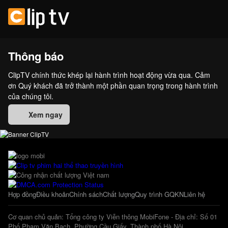
Thông báo
ClipTV chính thức khép lại hành trình hoạt động vừa qua. Cảm
ơn Quý khách đã trở thành một phần quan trọng trong hành trình
của chúng tôi.
Xem ngay
Hợp đồng
Điều khoản
Chính sách
Chất lượng
Quy trình GQKN
Liên hệ
Cơ quan chủ quản: Tổng công ty Viễn thông MobiFone - Địa chỉ: Số 01
Phố Phạm Văn Bạch, Phường Cầu Giấy, Thành phố Hà Nội.