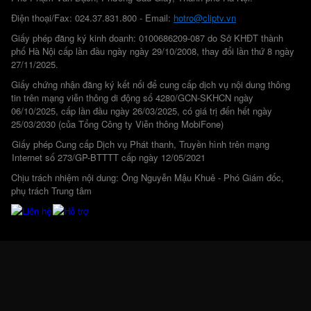
Điện thoại/Fax: 024.37.831.800 - Email:
hotro@cliptv.vn
Giấy phép đăng ký kinh doanh: 0100686209-087 do Sở KHĐT thành
phố Hà Nội cấp lần đầu ngày ngày 29/10/2008, thay đổi lần thứ 8 ngày
27/11/2025.
Giấy chứng nhận đăng ký kết nối để cung cấp dịch vụ nội dung thông
tin trên mạng viễn thông di động số 4280/GCN-SKHCN ngày
06/10/2025, cấp lần đầu ngày 26/03/2025, có giá trị đến hết ngày
25/03/2030 (của Tổng Công ty Viễn thông MobiFone)
Giấy phép Cung cấp Dịch vụ Phát thanh, Truyền hình trên mạng
Internet số 273/GP-BTTTT cấp ngày 12/05/2021
Chịu trách nhiệm nội dung: Ông Nguyễn Mậu Khuê - Phó Giám đốc,
phụ trách Trung tâm