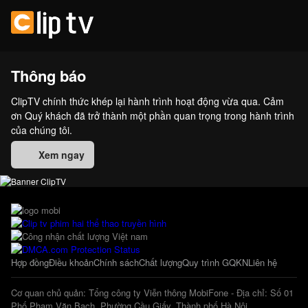
Thông báo
ClipTV chính thức khép lại hành trình hoạt động vừa qua. Cảm
ơn Quý khách đã trở thành một phần quan trọng trong hành trình
của chúng tôi.
Xem ngay
Hợp đồng
Điều khoản
Chính sách
Chất lượng
Quy trình GQKN
Liên hệ
Cơ quan chủ quản: Tổng công ty Viễn thông MobiFone - Địa chỉ: Số 01
Phố Phạm Văn Bạch, Phường Cầu Giấy, Thành phố Hà Nội.