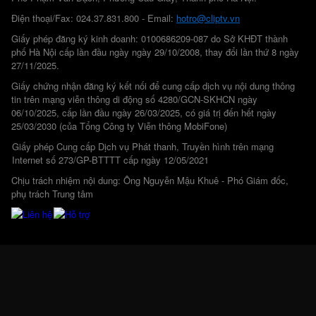
Điện thoại/Fax: 024.37.831.800 - Email:
hotro@cliptv.vn
Giấy phép đăng ký kinh doanh: 0100686209-087 do Sở KHĐT thành
phố Hà Nội cấp lần đầu ngày ngày 29/10/2008, thay đổi lần thứ 8 ngày
27/11/2025.
Giấy chứng nhận đăng ký kết nối để cung cấp dịch vụ nội dung thông
tin trên mạng viễn thông di động số 4280/GCN-SKHCN ngày
06/10/2025, cấp lần đầu ngày 26/03/2025, có giá trị đến hết ngày
25/03/2030 (của Tổng Công ty Viễn thông MobiFone)
Giấy phép Cung cấp Dịch vụ Phát thanh, Truyền hình trên mạng
Internet số 273/GP-BTTTT cấp ngày 12/05/2021
Chịu trách nhiệm nội dung: Ông Nguyễn Mậu Khuê - Phó Giám đốc,
phụ trách Trung tâm