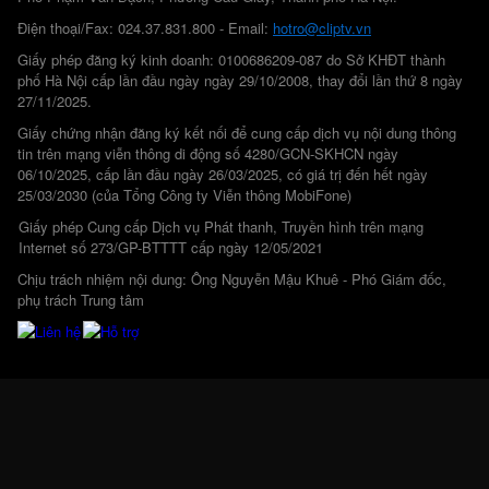
Điện thoại/Fax: 024.37.831.800 - Email:
hotro@cliptv.vn
Giấy phép đăng ký kinh doanh: 0100686209-087 do Sở KHĐT thành
phố Hà Nội cấp lần đầu ngày ngày 29/10/2008, thay đổi lần thứ 8 ngày
27/11/2025.
Giấy chứng nhận đăng ký kết nối để cung cấp dịch vụ nội dung thông
tin trên mạng viễn thông di động số 4280/GCN-SKHCN ngày
06/10/2025, cấp lần đầu ngày 26/03/2025, có giá trị đến hết ngày
25/03/2030 (của Tổng Công ty Viễn thông MobiFone)
Giấy phép Cung cấp Dịch vụ Phát thanh, Truyền hình trên mạng
Internet số 273/GP-BTTTT cấp ngày 12/05/2021
Chịu trách nhiệm nội dung: Ông Nguyễn Mậu Khuê - Phó Giám đốc,
phụ trách Trung tâm