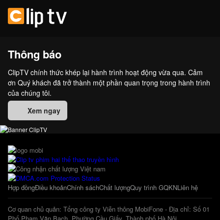
Thông báo
ClipTV chính thức khép lại hành trình hoạt động vừa qua. Cảm
ơn Quý khách đã trở thành một phần quan trọng trong hành trình
của chúng tôi.
Xem ngay
Hợp đồng
Điều khoản
Chính sách
Chất lượng
Quy trình GQKN
Liên hệ
Cơ quan chủ quản: Tổng công ty Viễn thông MobiFone - Địa chỉ: Số 01
Phố Phạm Văn Bạch, Phường Cầu Giấy, Thành phố Hà Nội.