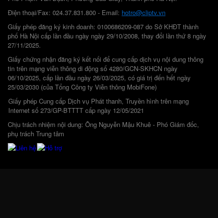
Điện thoại/Fax: 024.37.831.800 - Email:
hotro@cliptv.vn
Giấy phép đăng ký kinh doanh: 0100686209-087 do Sở KHĐT thành
phố Hà Nội cấp lần đầu ngày ngày 29/10/2008, thay đổi lần thứ 8 ngày
27/11/2025.
Giấy chứng nhận đăng ký kết nối để cung cấp dịch vụ nội dung thông
tin trên mạng viễn thông di động số 4280/GCN-SKHCN ngày
06/10/2025, cấp lần đầu ngày 26/03/2025, có giá trị đến hết ngày
25/03/2030 (của Tổng Công ty Viễn thông MobiFone)
Giấy phép Cung cấp Dịch vụ Phát thanh, Truyền hình trên mạng
Internet số 273/GP-BTTTT cấp ngày 12/05/2021
Chịu trách nhiệm nội dung: Ông Nguyễn Mậu Khuê - Phó Giám đốc,
phụ trách Trung tâm