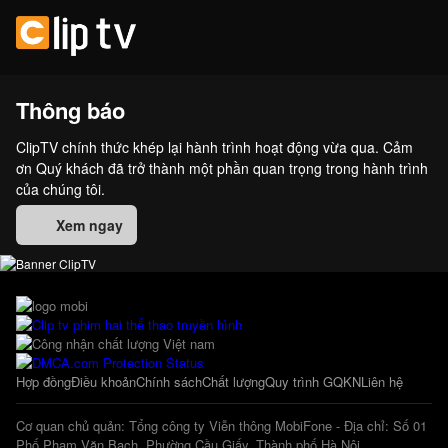
Thông báo
ClipTV chính thức khép lại hành trình hoạt động vừa qua. Cảm
ơn Quý khách đã trở thành một phần quan trọng trong hành trình
của chúng tôi.
Xem ngay
Hợp đồng
Điều khoản
Chính sách
Chất lượng
Quy trình GQKN
Liên hệ
Cơ quan chủ quản: Tổng công ty Viễn thông MobiFone - Địa chỉ: Số 01
Phố Phạm Văn Bạch, Phường Cầu Giấy, Thành phố Hà Nội.