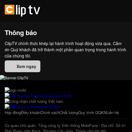
Thông báo
ClipTV chính thức khép lại hành trình hoạt động vừa qua. Cảm
ơn Quý khách đã trở thành một phần quan trọng trong hành trình
của chúng tôi.
Xem ngay
Hợp đồng
Điều khoản
Chính sách
Chất lượng
Quy trình GQKN
Liên hệ
Cơ quan chủ quản: Tổng công ty Viễn thông MobiFone - Địa chỉ: Số 01
Phố Phạm Văn Bạch, Phường Cầu Giấy, Thành phố Hà Nội.