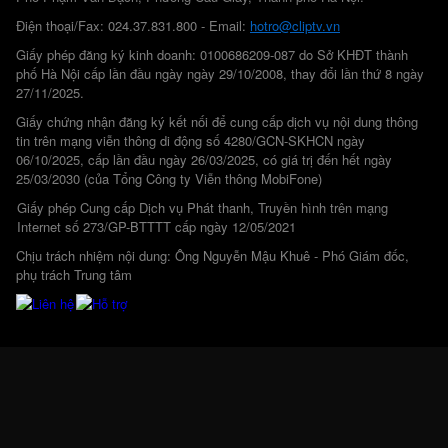
Điện thoại/Fax: 024.37.831.800 - Email:
hotro@cliptv.vn
Giấy phép đăng ký kinh doanh: 0100686209-087 do Sở KHĐT thành
phố Hà Nội cấp lần đầu ngày ngày 29/10/2008, thay đổi lần thứ 8 ngày
27/11/2025.
Giấy chứng nhận đăng ký kết nối để cung cấp dịch vụ nội dung thông
tin trên mạng viễn thông di động số 4280/GCN-SKHCN ngày
06/10/2025, cấp lần đầu ngày 26/03/2025, có giá trị đến hết ngày
25/03/2030 (của Tổng Công ty Viễn thông MobiFone)
Giấy phép Cung cấp Dịch vụ Phát thanh, Truyền hình trên mạng
Internet số 273/GP-BTTTT cấp ngày 12/05/2021
Chịu trách nhiệm nội dung: Ông Nguyễn Mậu Khuê - Phó Giám đốc,
phụ trách Trung tâm