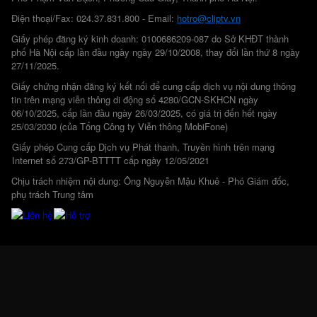
Điện thoại/Fax: 024.37.831.800 - Email:
hotro@cliptv.vn
Giấy phép đăng ký kinh doanh: 0100686209-087 do Sở KHĐT thành
phố Hà Nội cấp lần đầu ngày ngày 29/10/2008, thay đổi lần thứ 8 ngày
27/11/2025.
Giấy chứng nhận đăng ký kết nối để cung cấp dịch vụ nội dung thông
tin trên mạng viễn thông di động số 4280/GCN-SKHCN ngày
06/10/2025, cấp lần đầu ngày 26/03/2025, có giá trị đến hết ngày
25/03/2030 (của Tổng Công ty Viễn thông MobiFone)
Giấy phép Cung cấp Dịch vụ Phát thanh, Truyền hình trên mạng
Internet số 273/GP-BTTTT cấp ngày 12/05/2021
Chịu trách nhiệm nội dung: Ông Nguyễn Mậu Khuê - Phó Giám đốc,
phụ trách Trung tâm