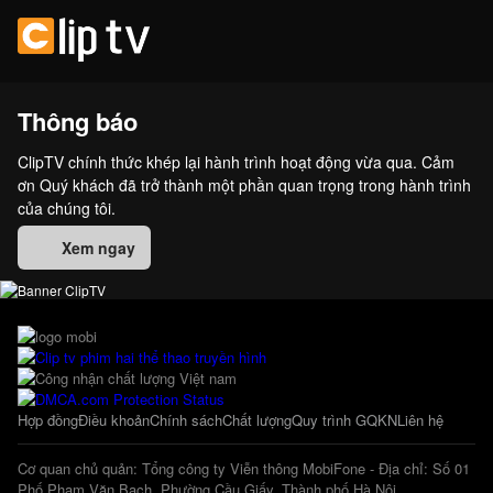
Thông báo
ClipTV chính thức khép lại hành trình hoạt động vừa qua. Cảm
ơn Quý khách đã trở thành một phần quan trọng trong hành trình
của chúng tôi.
Xem ngay
Hợp đồng
Điều khoản
Chính sách
Chất lượng
Quy trình GQKN
Liên hệ
Cơ quan chủ quản: Tổng công ty Viễn thông MobiFone - Địa chỉ: Số 01
Phố Phạm Văn Bạch, Phường Cầu Giấy, Thành phố Hà Nội.