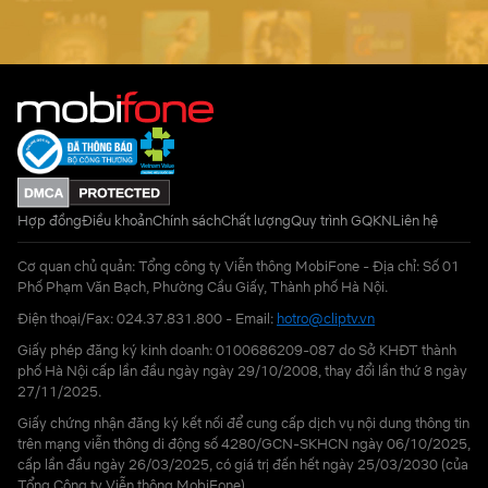
Hợp đồng
Điều khoản
Chính sách
Chất lượng
Quy trình GQKN
Liên hệ
Cơ quan chủ quản: Tổng công ty Viễn thông MobiFone - Địa chỉ: Số 01
Phố Phạm Văn Bạch, Phường Cầu Giấy, Thành phố Hà Nội.
Điện thoại/Fax: 024.37.831.800 - Email:
hotro@cliptv.vn
Giấy phép đăng ký kinh doanh: 0100686209-087 do Sở KHĐT thành
phố Hà Nội cấp lần đầu ngày ngày 29/10/2008, thay đổi lần thứ 8 ngày
27/11/2025.
Giấy chứng nhận đăng ký kết nối để cung cấp dịch vụ nội dung thông tin
trên mạng viễn thông di động số 4280/GCN-SKHCN ngày 06/10/2025,
cấp lần đầu ngày 26/03/2025, có giá trị đến hết ngày 25/03/2030 (của
Tổng Công ty Viễn thông MobiFone)