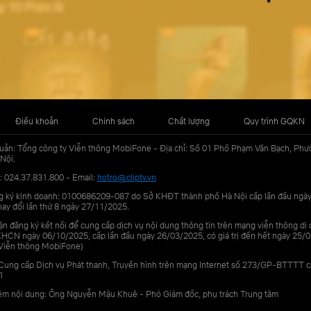
Điều khoản
Chính sách
Chất lượng
Quy trình GQKN
uản: Tổng công ty Viễn thông MobiFone - Địa chỉ: Số 01 Phố Phạm Văn Bạch, Phư
Nội.
: 024.37.831.800 - Email:
hotro@cliptv.vn
g ký kinh doanh: 0100686209-087 do Sở KHĐT thành phố Hà Nội cấp lần đầu ngà
ay đổi lần thứ 8 ngày 27/11/2025.
n đăng ký kết nối để cung cấp dịch vụ nội dung thông tin trên mạng viễn thông di
N ngày 06/10/2025, cấp lần đầu ngày 26/03/2025, có giá trị đến hết ngày 25/0
Viễn thông MobiFone)
Cung cấp Dịch vụ Phát thanh, Truyền hình trên mạng Internet số 273/GP-BTTTT 
1
iệm nội dung: Ông Nguyễn Mậu Khuê - Phó Giám đốc, phụ trách Trung tâm