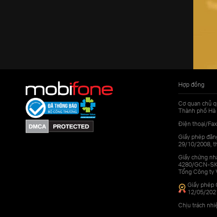
Hợp đồng
Cơ quan chủ q
Thành phố Hà 
Điện thoại/Fax
Giấy phép đăn
29/10/2008, th
Giấy chứng nhậ
4280/GCN-SKHC
Tổng Công ty 
Giấy phép 
12/05/202
Chịu trách nh