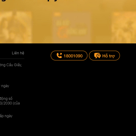
Liên hệ
ờng Cầu Giấy,
y ngày
 động số
3/2030 (của
cấp ngày