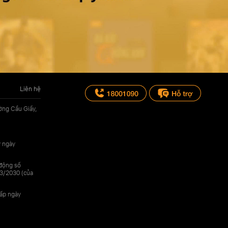
Liên hệ
ờng Cầu Giấy,
y ngày
 động số
3/2030 (của
cấp ngày