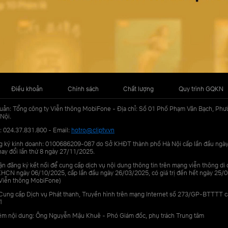
Điều khoản
Chính sách
Chất lượng
Quy trình GQKN
uản: Tổng công ty Viễn thông MobiFone - Địa chỉ: Số 01 Phố Phạm Văn Bạch, Phư
Nội.
: 024.37.831.800 - Email:
hotro@cliptv.vn
g ký kinh doanh: 0100686209-087 do Sở KHĐT thành phố Hà Nội cấp lần đầu ngà
ay đổi lần thứ 8 ngày 27/11/2025.
n đăng ký kết nối để cung cấp dịch vụ nội dung thông tin trên mạng viễn thông di
N ngày 06/10/2025, cấp lần đầu ngày 26/03/2025, có giá trị đến hết ngày 25/0
Viễn thông MobiFone)
Cung cấp Dịch vụ Phát thanh, Truyền hình trên mạng Internet số 273/GP-BTTTT 
1
iệm nội dung: Ông Nguyễn Mậu Khuê - Phó Giám đốc, phụ trách Trung tâm