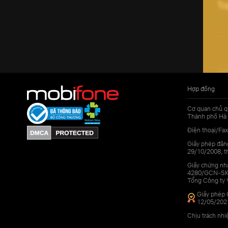
Hợp đồng
Cơ quan chủ q
Thành phố Hà 
Điện thoại/Fax
Giấy phép đăn
29/10/2008, th
Giấy chứng nhậ
4280/GCN-SKHC
Tổng Công ty 
Giấy phép 
12/05/202
Chịu trách nh