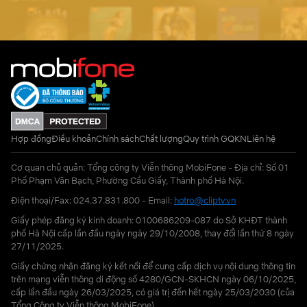
Hợp đồng
Điều khoản
Chính sách
Chất lượng
Quy trình GQKN
Liên hệ
Cơ quan chủ quản: Tổng công ty Viễn thông MobiFone - Địa chỉ: Số 01
Phố Phạm Văn Bạch, Phường Cầu Giấy, Thành phố Hà Nội.
Điện thoại/Fax: 024.37.831.800 - Email:
hotro@cliptv.vn
Giấy phép đăng ký kinh doanh: 0100686209-087 do Sở KHĐT thành
phố Hà Nội cấp lần đầu ngày ngày 29/10/2008, thay đổi lần thứ 8 ngày
27/11/2025.
Giấy chứng nhận đăng ký kết nối để cung cấp dịch vụ nội dung thông tin
trên mạng viễn thông di động số 4280/GCN-SKHCN ngày 06/10/2025,
cấp lần đầu ngày 26/03/2025, có giá trị đến hết ngày 25/03/2030 (của
Tổng Công ty Viễn thông MobiFone)