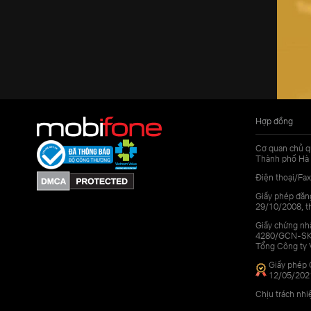
Hợp đồng
Cơ quan chủ q
Thành phố Hà 
Điện thoại/Fax
Giấy phép đăn
29/10/2008, th
Giấy chứng nhậ
4280/GCN-SKHC
Tổng Công ty 
Giấy phép 
12/05/202
Chịu trách nh