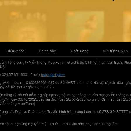
Điều khoản
Chính sách
Chất lượng
Quy trình GQKN
uản: Tổng công ty Viễn thông MobiFone - Địa chỉ: Số 01 Phố Phạm Văn Bạch, Phư
Nội.
: 024.37.831.800 - Email:
hotro@cliptv.vn
g ký kinh doanh: 0100686209-087 do Sở KHĐT thành phố Hà Nội cấp lần đầu ngà
ay đổi lần thứ 8 ngày 27/11/2025.
n đăng ký kết nối để cung cấp dịch vụ nội dung thông tin trên mạng viễn thông di
N ngày 06/10/2025, cấp lần đầu ngày 26/03/2025, có giá trị đến hết ngày 25/0
Viễn thông MobiFone)
Cung cấp Dịch vụ Phát thanh, Truyền hình trên mạng Internet số 273/GP-BTTTT 
1
iệm nội dung: Ông Nguyễn Mậu Khuê - Phó Giám đốc, phụ trách Trung tâm