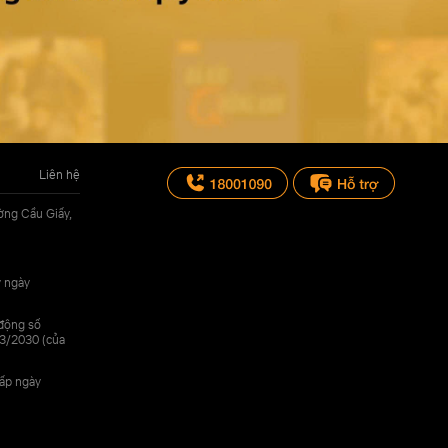
Liên hệ
ờng Cầu Giấy,
y ngày
 động số
3/2030 (của
cấp ngày