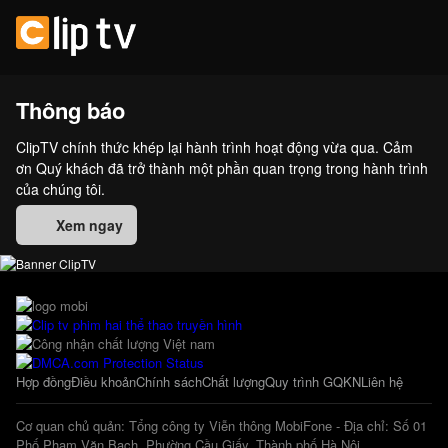
Thông báo
ClipTV chính thức khép lại hành trình hoạt động vừa qua. Cảm
ơn Quý khách đã trở thành một phần quan trọng trong hành trình
của chúng tôi.
Xem ngay
Hợp đồng
Điều khoản
Chính sách
Chất lượng
Quy trình GQKN
Liên hệ
Cơ quan chủ quản: Tổng công ty Viễn thông MobiFone - Địa chỉ: Số 01
Phố Phạm Văn Bạch, Phường Cầu Giấy, Thành phố Hà Nội.