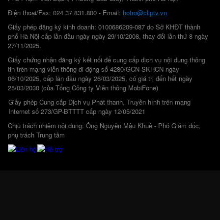
Điện thoại/Fax: 024.37.831.800 - Email:
hotro@cliptv.vn
Giấy phép đăng ký kinh doanh: 0100686209-087 do Sở KHĐT thành
phố Hà Nội cấp lần đầu ngày ngày 29/10/2008, thay đổi lần thứ 8 ngày
27/11/2025.
Giấy chứng nhận đăng ký kết nối để cung cấp dịch vụ nội dung thông
tin trên mạng viễn thông di động số 4280/GCN-SKHCN ngày
06/10/2025, cấp lần đầu ngày 26/03/2025, có giá trị đến hết ngày
25/03/2030 (của Tổng Công ty Viễn thông MobiFone)
Giấy phép Cung cấp Dịch vụ Phát thanh, Truyền hình trên mạng
Internet số 273/GP-BTTTT cấp ngày 12/05/2021
Chịu trách nhiệm nội dung: Ông Nguyễn Mậu Khuê - Phó Giám đốc,
phụ trách Trung tâm