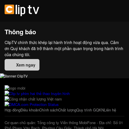
Thông báo
ClipTV chính thức khép lại hành trình hoạt động vừa qua. Cảm
ơn Quý khách đã trở thành một phần quan trọng trong hành trình
của chúng tôi.
Xem ngay
Hợp đồng
Điều khoản
Chính sách
Chất lượng
Quy trình GQKN
Liên hệ
Cơ quan chủ quản: Tổng công ty Viễn thông MobiFone - Địa chỉ: Số 01
Phố Phạm Văn Bạch, Phường Cầu Giấy, Thành phố Hà Nội.