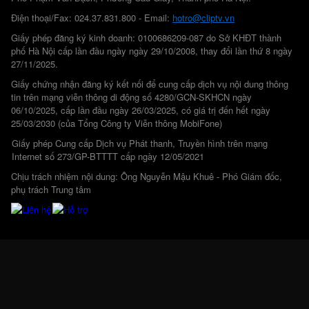
Điện thoại/Fax: 024.37.831.800 - Email:
hotro@cliptv.vn
Giấy phép đăng ký kinh doanh: 0100686209-087 do Sở KHĐT thành
phố Hà Nội cấp lần đầu ngày ngày 29/10/2008, thay đổi lần thứ 8 ngày
27/11/2025.
Giấy chứng nhận đăng ký kết nối để cung cấp dịch vụ nội dung thông
tin trên mạng viễn thông di động số 4280/GCN-SKHCN ngày
06/10/2025, cấp lần đầu ngày 26/03/2025, có giá trị đến hết ngày
25/03/2030 (của Tổng Công ty Viễn thông MobiFone)
Giấy phép Cung cấp Dịch vụ Phát thanh, Truyền hình trên mạng
Internet số 273/GP-BTTTT cấp ngày 12/05/2021
Chịu trách nhiệm nội dung: Ông Nguyễn Mậu Khuê - Phó Giám đốc,
phụ trách Trung tâm