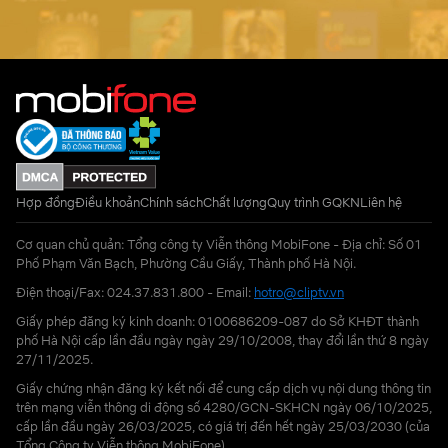
Hợp đồng
Điều khoản
Chính sách
Chất lượng
Quy trình GQKN
Liên hệ
Cơ quan chủ quản: Tổng công ty Viễn thông MobiFone - Địa chỉ: Số 01
Phố Phạm Văn Bạch, Phường Cầu Giấy, Thành phố Hà Nội.
Điện thoại/Fax: 024.37.831.800 - Email:
hotro@cliptv.vn
Giấy phép đăng ký kinh doanh: 0100686209-087 do Sở KHĐT thành
phố Hà Nội cấp lần đầu ngày ngày 29/10/2008, thay đổi lần thứ 8 ngày
27/11/2025.
Giấy chứng nhận đăng ký kết nối để cung cấp dịch vụ nội dung thông tin
trên mạng viễn thông di động số 4280/GCN-SKHCN ngày 06/10/2025,
cấp lần đầu ngày 26/03/2025, có giá trị đến hết ngày 25/03/2030 (của
Tổng Công ty Viễn thông MobiFone)