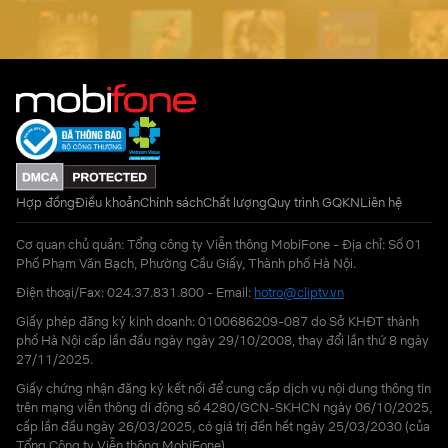
Hợp đồng
Điều khoản
Chính sách
Chất lượng
Quy trình GQKN
Liên hệ
Cơ quan chủ quản: Tổng công ty Viễn thông MobiFone - Địa chỉ: Số 01
Phố Phạm Văn Bạch, Phường Cầu Giấy, Thành phố Hà Nội.
Điện thoại/Fax: 024.37.831.800 - Email:
hotro@cliptv.vn
Giấy phép đăng ký kinh doanh: 0100686209-087 do Sở KHĐT thành
phố Hà Nội cấp lần đầu ngày ngày 29/10/2008, thay đổi lần thứ 8 ngày
27/11/2025.
Giấy chứng nhận đăng ký kết nối để cung cấp dịch vụ nội dung thông tin
trên mạng viễn thông di động số 4280/GCN-SKHCN ngày 06/10/2025,
cấp lần đầu ngày 26/03/2025, có giá trị đến hết ngày 25/03/2030 (của
Tổng Công ty Viễn thông MobiFone)