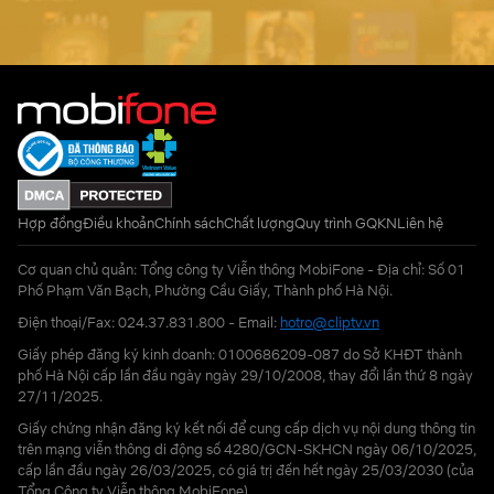
Hợp đồng
Điều khoản
Chính sách
Chất lượng
Quy trình GQKN
Liên hệ
Cơ quan chủ quản: Tổng công ty Viễn thông MobiFone - Địa chỉ: Số 01
Phố Phạm Văn Bạch, Phường Cầu Giấy, Thành phố Hà Nội.
Điện thoại/Fax: 024.37.831.800 - Email:
hotro@cliptv.vn
Giấy phép đăng ký kinh doanh: 0100686209-087 do Sở KHĐT thành
phố Hà Nội cấp lần đầu ngày ngày 29/10/2008, thay đổi lần thứ 8 ngày
27/11/2025.
Giấy chứng nhận đăng ký kết nối để cung cấp dịch vụ nội dung thông tin
trên mạng viễn thông di động số 4280/GCN-SKHCN ngày 06/10/2025,
cấp lần đầu ngày 26/03/2025, có giá trị đến hết ngày 25/03/2030 (của
Tổng Công ty Viễn thông MobiFone)