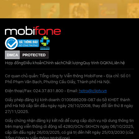
Hợp đồng
Điều khoản
Chính sách
Chất lượng
Quy trình GQKN
Liên hệ
Cơ quan chủ quản: Tổng công ty Viễn thông MobiFone - Địa chỉ: Số 01
Phố Phạm Văn Bạch, Phường Cầu Giấy, Thành phố Hà Nội.
Điện thoại/Fax: 024.37.831.800 - Email:
hotro@cliptv.vn
Giấy phép đăng ký kinh doanh: 0100686209-087 do Sở KHĐT thành
phố Hà Nội cấp lần đầu ngày ngày 29/10/2008, thay đổi lần thứ 8 ngày
27/11/2025.
Giấy chứng nhận đăng ký kết nối để cung cấp dịch vụ nội dung thông tin
trên mạng viễn thông di động số 4280/GCN-SKHCN ngày 06/10/2025,
cấp lần đầu ngày 26/03/2025, có giá trị đến hết ngày 25/03/2030 (của
Tổng Công ty Viễn thông MobiFone)