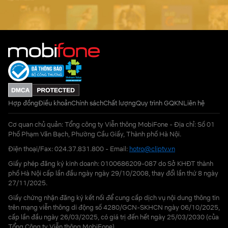
Hợp đồng
Điều khoản
Chính sách
Chất lượng
Quy trình GQKN
Liên hệ
Cơ quan chủ quản: Tổng công ty Viễn thông MobiFone - Địa chỉ: Số 01
Phố Phạm Văn Bạch, Phường Cầu Giấy, Thành phố Hà Nội.
Điện thoại/Fax: 024.37.831.800 - Email:
hotro@cliptv.vn
Giấy phép đăng ký kinh doanh: 0100686209-087 do Sở KHĐT thành
phố Hà Nội cấp lần đầu ngày ngày 29/10/2008, thay đổi lần thứ 8 ngày
27/11/2025.
Giấy chứng nhận đăng ký kết nối để cung cấp dịch vụ nội dung thông tin
trên mạng viễn thông di động số 4280/GCN-SKHCN ngày 06/10/2025,
cấp lần đầu ngày 26/03/2025, có giá trị đến hết ngày 25/03/2030 (của
Tổng Công ty Viễn thông MobiFone)