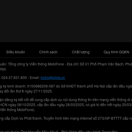
Điều khoản
Chính sách
Chất lượng
Quy trình GQKN
uản: Tổng công ty Viễn thông MobiFone - Địa chỉ: Số 01 Phố Phạm Văn Bạch, Phư
Nội.
: 024.37.831.800 - Email:
hotro@cliptv.vn
g ký kinh doanh: 0100686209-087 do Sở KHĐT thành phố Hà Nội cấp lần đầu ngà
ay đổi lần thứ 8 ngày 27/11/2025.
n đăng ký kết nối để cung cấp dịch vụ nội dung thông tin trên mạng viễn thông di
N ngày 06/10/2025, cấp lần đầu ngày 26/03/2025, có giá trị đến hết ngày 25/03
Viễn thông MobiFone)
g cấp Dịch vụ Phát thanh, Truyền hình trên mạng Internet số 273/GP-BTTTT cấp 
iệm nội dung: Ông Nguyễn Mậu Khuê - Phó Giám đốc, phụ trách Trung tâm