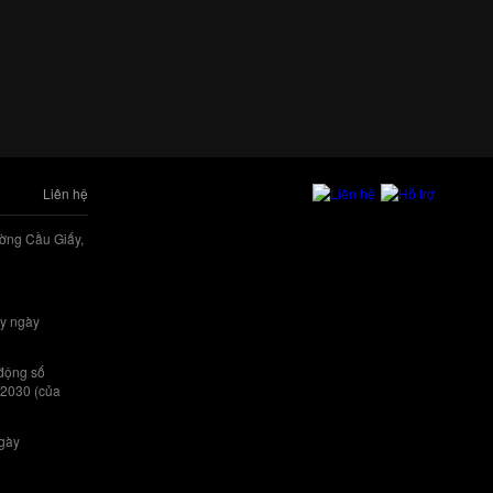
Liên hệ
ờng Cầu Giấy,
y ngày
 động số
/2030 (của
ngày