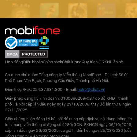
Hợp đồng
Điều khoản
Chính sách
Chất lượng
Quy trình GQKN
Liên hệ
Cơ quan chủ quản: Tổng công ty Viễn thông MobiFone - Địa chỉ: Số 01
Phố Phạm Văn Bạch, Phường Cầu Giấy, Thành phố Hà Nội.
Điện thoại/Fax: 024.37.831.800 - Email:
hotro@cliptv.vn
Giấy phép đăng ký kinh doanh: 0100686209-087 do Sở KHĐT thành
phố Hà Nội cấp lần đầu ngày ngày 29/10/2008, thay đổi lần thứ 8 ngày
27/11/2025.
Giấy chứng nhận đăng ký kết nối để cung cấp dịch vụ nội dung thông tin
trên mạng viễn thông di động số 4280/GCN-SKHCN ngày 06/10/2025,
cấp lần đầu ngày 26/03/2025, có giá trị đến hết ngày 25/03/2030 (của
Tổng Công ty Viễn thông MobiFone)