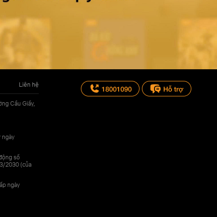
Liên hệ
ờng Cầu Giấy,
y ngày
 động số
3/2030 (của
cấp ngày