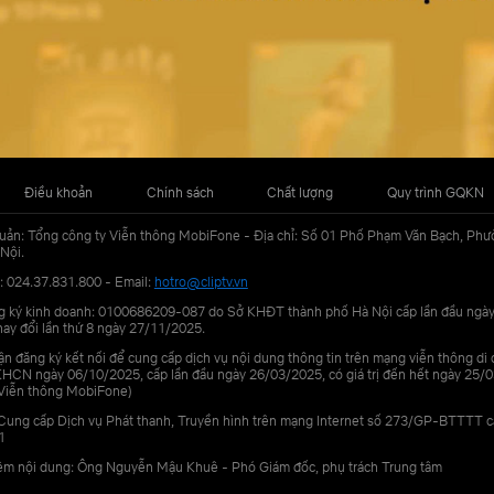
Điều khoản
Chính sách
Chất lượng
Quy trình GQKN
uản: Tổng công ty Viễn thông MobiFone - Địa chỉ: Số 01 Phố Phạm Văn Bạch, Phư
Nội.
: 024.37.831.800 - Email:
hotro@cliptv.vn
g ký kinh doanh: 0100686209-087 do Sở KHĐT thành phố Hà Nội cấp lần đầu ngà
ay đổi lần thứ 8 ngày 27/11/2025.
n đăng ký kết nối để cung cấp dịch vụ nội dung thông tin trên mạng viễn thông di
N ngày 06/10/2025, cấp lần đầu ngày 26/03/2025, có giá trị đến hết ngày 25/0
Viễn thông MobiFone)
Cung cấp Dịch vụ Phát thanh, Truyền hình trên mạng Internet số 273/GP-BTTTT 
1
iệm nội dung: Ông Nguyễn Mậu Khuê - Phó Giám đốc, phụ trách Trung tâm