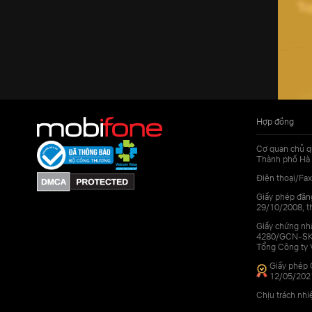
Hợp đồng
Cơ quan chủ q
Thành phố Hà 
Điện thoại/Fax
Giấy phép đăn
29/10/2008, th
Giấy chứng nhậ
4280/GCN-SKHC
Tổng Công ty 
Giấy phép 
12/05/202
Chịu trách nh