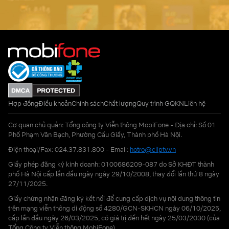
Hợp đồng
Điều khoản
Chính sách
Chất lượng
Quy trình GQKN
Liên hệ
Cơ quan chủ quản: Tổng công ty Viễn thông MobiFone - Địa chỉ: Số 01
Phố Phạm Văn Bạch, Phường Cầu Giấy, Thành phố Hà Nội.
Điện thoại/Fax: 024.37.831.800 - Email:
hotro@cliptv.vn
Giấy phép đăng ký kinh doanh: 0100686209-087 do Sở KHĐT thành
phố Hà Nội cấp lần đầu ngày ngày 29/10/2008, thay đổi lần thứ 8 ngày
27/11/2025.
Giấy chứng nhận đăng ký kết nối để cung cấp dịch vụ nội dung thông tin
trên mạng viễn thông di động số 4280/GCN-SKHCN ngày 06/10/2025,
cấp lần đầu ngày 26/03/2025, có giá trị đến hết ngày 25/03/2030 (của
Tổng Công ty Viễn thông MobiFone)