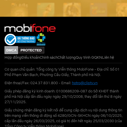
Hợp đồng
Điều khoản
Chính sách
Chất lượng
Quy trình GQKN
Liên hệ
Cơ quan chủ quản: Tổng công ty Viễn thông MobiFone - Địa chỉ: Số 01
Phố Phạm Văn Bạch, Phường Cầu Giấy, Thành phố Hà Nội.
Điện thoại/Fax: 024.37.831.800 - Email:
hotro@cliptv.vn
Giấy phép đăng ký kinh doanh: 0100686209-087 do Sở KHĐT thành
phố Hà Nội cấp lần đầu ngày ngày 29/10/2008, thay đổi lần thứ 8 ngày
27/11/2025.
Giấy chứng nhận đăng ký kết nối để cung cấp dịch vụ nội dung thông tin
trên mạng viễn thông di động số 4280/GCN-SKHCN ngày 06/10/2025,
cấp lần đầu ngày 26/03/2025, có giá trị đến hết ngày 25/03/2030 (của
Tổng Công ty Viễn thông MobiFone)