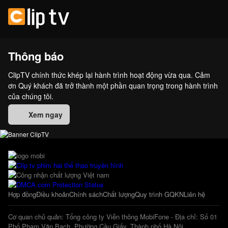
Thông báo
ClipTV chính thức khép lại hành trình hoạt động vừa qua. Cảm
ơn Quý khách đã trở thành một phần quan trọng trong hành trình
của chúng tôi.
Xem ngay
Hợp đồng
Điều khoản
Chính sách
Chất lượng
Quy trình GQKN
Liên hệ
Cơ quan chủ quản: Tổng công ty Viễn thông MobiFone - Địa chỉ: Số 01
Phố Phạm Văn Bạch, Phường Cầu Giấy, Thành phố Hà Nội.