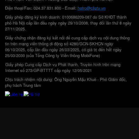
Điện thoại/Fax: 024.37.831.800 - Email:
hotro@cliptv.vn
Giấy phép đăng ký kinh doanh: 0100686209-087 do Sở KHĐT thành
phố Hà Nội cấp lần đầu ngày ngày 29/10/2008, thay đổi lần thứ 8 ngày
27/11/2025.
Giấy chứng nhận đăng ký kết nối để cung cấp dịch vụ nội dung thông
tin trên mạng viễn thông di động số 4280/GCN-SKHCN ngày
06/10/2025, cấp lần đầu ngày 26/03/2025, có giá trị đến hết ngày
25/03/2030 (của Tổng Công ty Viễn thông MobiFone)
Giấy phép Cung cấp Dịch vụ Phát thanh, Truyền hình trên mạng
Internet số 273/GP-BTTTT cấp ngày 12/05/2021
Chịu trách nhiệm nội dung: Ông Nguyễn Mậu Khuê - Phó Giám đốc,
phụ trách Trung tâm