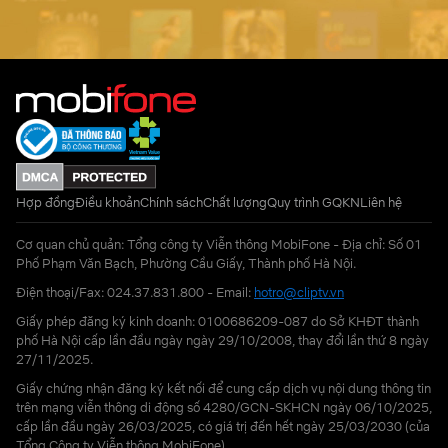
Hợp đồng
Điều khoản
Chính sách
Chất lượng
Quy trình GQKN
Liên hệ
Cơ quan chủ quản: Tổng công ty Viễn thông MobiFone - Địa chỉ: Số 01
Phố Phạm Văn Bạch, Phường Cầu Giấy, Thành phố Hà Nội.
Điện thoại/Fax: 024.37.831.800 - Email:
hotro@cliptv.vn
Giấy phép đăng ký kinh doanh: 0100686209-087 do Sở KHĐT thành
phố Hà Nội cấp lần đầu ngày ngày 29/10/2008, thay đổi lần thứ 8 ngày
27/11/2025.
Giấy chứng nhận đăng ký kết nối để cung cấp dịch vụ nội dung thông tin
trên mạng viễn thông di động số 4280/GCN-SKHCN ngày 06/10/2025,
cấp lần đầu ngày 26/03/2025, có giá trị đến hết ngày 25/03/2030 (của
Tổng Công ty Viễn thông MobiFone)