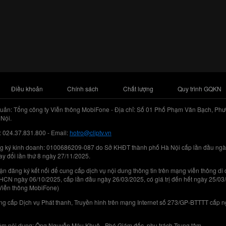
Điều khoản
Chính sách
Chất lượng
Quy trình GQKN
uản: Tổng công ty Viễn thông MobiFone - Địa chỉ: Số 01 Phố Phạm Văn Bạch, Phư
Nội.
: 024.37.831.800 - Email:
hotro@cliptv.vn
g ký kinh doanh: 0100686209-087 do Sở KHĐT thành phố Hà Nội cấp lần đầu ngà
ay đổi lần thứ 8 ngày 27/11/2025.
n đăng ký kết nối để cung cấp dịch vụ nội dung thông tin trên mạng viễn thông di
N ngày 06/10/2025, cấp lần đầu ngày 26/03/2025, có giá trị đến hết ngày 25/03
Viễn thông MobiFone)
g cấp Dịch vụ Phát thanh, Truyền hình trên mạng Internet số 273/GP-BTTTT cấp 
iệm nội dung: Ông Nguyễn Mậu Khuê - Phó Giám đốc, phụ trách Trung tâm