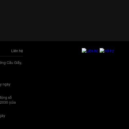
Liên hệ
ờng Cầu Giấy,
y ngày
 động số
/2030 (của
ngày