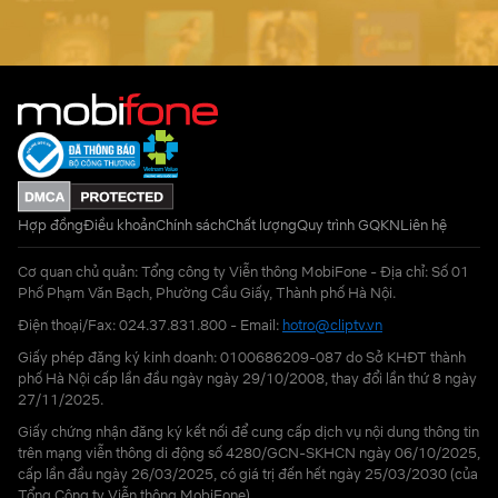
Hợp đồng
Điều khoản
Chính sách
Chất lượng
Quy trình GQKN
Liên hệ
Cơ quan chủ quản: Tổng công ty Viễn thông MobiFone - Địa chỉ: Số 01
Phố Phạm Văn Bạch, Phường Cầu Giấy, Thành phố Hà Nội.
Điện thoại/Fax: 024.37.831.800 - Email:
hotro@cliptv.vn
Giấy phép đăng ký kinh doanh: 0100686209-087 do Sở KHĐT thành
phố Hà Nội cấp lần đầu ngày ngày 29/10/2008, thay đổi lần thứ 8 ngày
27/11/2025.
Giấy chứng nhận đăng ký kết nối để cung cấp dịch vụ nội dung thông tin
trên mạng viễn thông di động số 4280/GCN-SKHCN ngày 06/10/2025,
cấp lần đầu ngày 26/03/2025, có giá trị đến hết ngày 25/03/2030 (của
Tổng Công ty Viễn thông MobiFone)