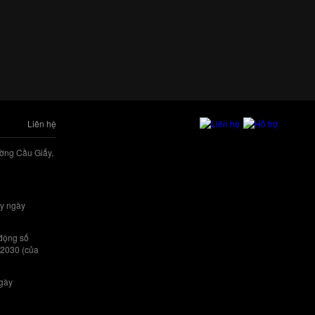
Liên hệ
ờng Cầu Giấy,
y ngày
 động số
/2030 (của
ngày