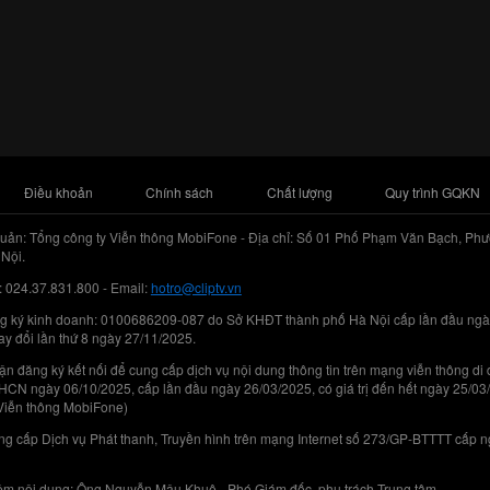
Điều khoản
Chính sách
Chất lượng
Quy trình GQKN
uản: Tổng công ty Viễn thông MobiFone - Địa chỉ: Số 01 Phố Phạm Văn Bạch, Phư
Nội.
: 024.37.831.800 - Email:
hotro@cliptv.vn
g ký kinh doanh: 0100686209-087 do Sở KHĐT thành phố Hà Nội cấp lần đầu ngà
ay đổi lần thứ 8 ngày 27/11/2025.
n đăng ký kết nối để cung cấp dịch vụ nội dung thông tin trên mạng viễn thông di
N ngày 06/10/2025, cấp lần đầu ngày 26/03/2025, có giá trị đến hết ngày 25/03
Viễn thông MobiFone)
g cấp Dịch vụ Phát thanh, Truyền hình trên mạng Internet số 273/GP-BTTTT cấp 
iệm nội dung: Ông Nguyễn Mậu Khuê - Phó Giám đốc, phụ trách Trung tâm