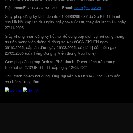
Điện thoại/Fax: 024.37.831.800 - Email:
hotro@cliptv.vn
Giấy phép đăng ký kinh doanh: 0100686209-087 do Sở KHĐT thành
phố Hà Nội cấp lần đầu ngày ngày 29/10/2008, thay đổi lần thứ 8 ngày
27/11/2025.
Giấy chứng nhận đăng ký kết nối để cung cấp dịch vụ nội dung thông
tin trên mạng viễn thông di động số 4280/GCN-SKHCN ngày
06/10/2025, cấp lần đầu ngày 26/03/2025, có giá trị đến hết ngày
25/03/2030 (của Tổng Công ty Viễn thông MobiFone)
Giấy phép Cung cấp Dịch vụ Phát thanh, Truyền hình trên mạng
Internet số 273/GP-BTTTT cấp ngày 12/05/2021
Chịu trách nhiệm nội dung: Ông Nguyễn Mậu Khuê - Phó Giám đốc,
phụ trách Trung tâm