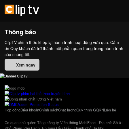
Thông báo
ClipTV chính thức khép lại hành trình hoạt động vừa qua. Cảm
ơn Quý khách đã trở thành một phần quan trọng trong hành trình
của chúng tôi.
Xem ngay
Hợp đồng
Điều khoản
Chính sách
Chất lượng
Quy trình GQKN
Liên hệ
Cơ quan chủ quản: Tổng công ty Viễn thông MobiFone - Địa chỉ: Số 01
Phố Phạm Văn Bạch, Phường Cầu Giấy, Thành phố Hà Nội.