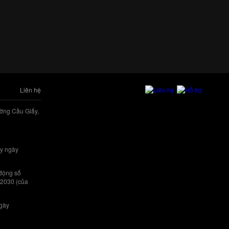
Liên hệ
ờng Cầu Giấy,
y ngày
 động số
/2030 (của
ngày