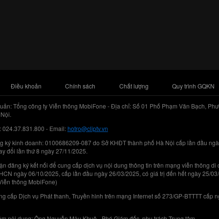
Điều khoản
Chính sách
Chất lượng
Quy trình GQKN
uản: Tổng công ty Viễn thông MobiFone - Địa chỉ: Số 01 Phố Phạm Văn Bạch, Phư
Nội.
: 024.37.831.800 - Email:
hotro@cliptv.vn
g ký kinh doanh: 0100686209-087 do Sở KHĐT thành phố Hà Nội cấp lần đầu ngà
ay đổi lần thứ 8 ngày 27/11/2025.
n đăng ký kết nối để cung cấp dịch vụ nội dung thông tin trên mạng viễn thông di
N ngày 06/10/2025, cấp lần đầu ngày 26/03/2025, có giá trị đến hết ngày 25/03
Viễn thông MobiFone)
g cấp Dịch vụ Phát thanh, Truyền hình trên mạng Internet số 273/GP-BTTTT cấp 
iệm nội dung: Ông Nguyễn Mậu Khuê - Phó Giám đốc, phụ trách Trung tâm