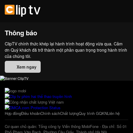
Thông báo
ClipTV chính thức khép lại hành trình hoạt động vừa qua. Cảm
ơn Quý khách đã trở thành một phần quan trọng trong hành trình
của chúng tôi.
Xem ngay
Hợp đồng
Điều khoản
Chính sách
Chất lượng
Quy trình GQKN
Liên hệ
Cơ quan chủ quản: Tổng công ty Viễn thông MobiFone - Địa chỉ: Số 01
Phố Phạm Văn Bạch, Phường Cầu Giấy, Thành phố Hà Nội.