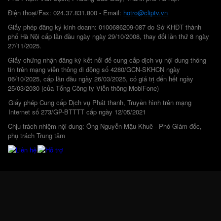
Điện thoại/Fax: 024.37.831.800 - Email:
hotro@cliptv.vn
Giấy phép đăng ký kinh doanh: 0100686209-087 do Sở KHĐT thành
phố Hà Nội cấp lần đầu ngày ngày 29/10/2008, thay đổi lần thứ 8 ngày
27/11/2025.
Giấy chứng nhận đăng ký kết nối để cung cấp dịch vụ nội dung thông
tin trên mạng viễn thông di động số 4280/GCN-SKHCN ngày
06/10/2025, cấp lần đầu ngày 26/03/2025, có giá trị đến hết ngày
25/03/2030 (của Tổng Công ty Viễn thông MobiFone)
Giấy phép Cung cấp Dịch vụ Phát thanh, Truyền hình trên mạng
Internet số 273/GP-BTTTT cấp ngày 12/05/2021
Chịu trách nhiệm nội dung: Ông Nguyễn Mậu Khuê - Phó Giám đốc,
phụ trách Trung tâm