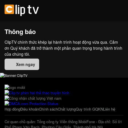
Thông báo
ClipTV chính thức khép lại hành trình hoạt động vừa qua. Cảm
ơn Quý khách đã trở thành một phần quan trọng trong hành trình
của chúng tôi.
Xem ngay
Hợp đồng
Điều khoản
Chính sách
Chất lượng
Quy trình GQKN
Liên hệ
Cơ quan chủ quản: Tổng công ty Viễn thông MobiFone - Địa chỉ: Số 01
Phố Phạm Văn Bạch, Phường Cầu Giấy, Thành phố Hà Nội.