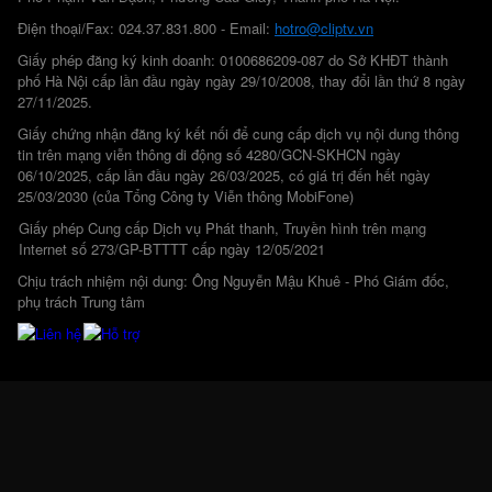
Điện thoại/Fax: 024.37.831.800 - Email:
hotro@cliptv.vn
Giấy phép đăng ký kinh doanh: 0100686209-087 do Sở KHĐT thành
phố Hà Nội cấp lần đầu ngày ngày 29/10/2008, thay đổi lần thứ 8 ngày
27/11/2025.
Giấy chứng nhận đăng ký kết nối để cung cấp dịch vụ nội dung thông
tin trên mạng viễn thông di động số 4280/GCN-SKHCN ngày
06/10/2025, cấp lần đầu ngày 26/03/2025, có giá trị đến hết ngày
25/03/2030 (của Tổng Công ty Viễn thông MobiFone)
Giấy phép Cung cấp Dịch vụ Phát thanh, Truyền hình trên mạng
Internet số 273/GP-BTTTT cấp ngày 12/05/2021
Chịu trách nhiệm nội dung: Ông Nguyễn Mậu Khuê - Phó Giám đốc,
phụ trách Trung tâm