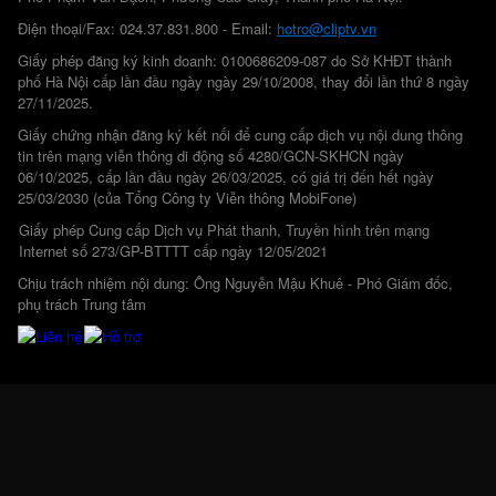
Điện thoại/Fax: 024.37.831.800 - Email:
hotro@cliptv.vn
Giấy phép đăng ký kinh doanh: 0100686209-087 do Sở KHĐT thành
phố Hà Nội cấp lần đầu ngày ngày 29/10/2008, thay đổi lần thứ 8 ngày
27/11/2025.
Giấy chứng nhận đăng ký kết nối để cung cấp dịch vụ nội dung thông
tin trên mạng viễn thông di động số 4280/GCN-SKHCN ngày
06/10/2025, cấp lần đầu ngày 26/03/2025, có giá trị đến hết ngày
25/03/2030 (của Tổng Công ty Viễn thông MobiFone)
Giấy phép Cung cấp Dịch vụ Phát thanh, Truyền hình trên mạng
Internet số 273/GP-BTTTT cấp ngày 12/05/2021
Chịu trách nhiệm nội dung: Ông Nguyễn Mậu Khuê - Phó Giám đốc,
phụ trách Trung tâm