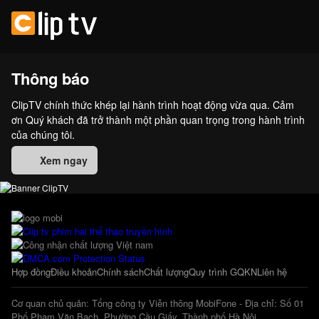
Thông báo
ClipTV chính thức khép lại hành trình hoạt động vừa qua. Cảm
ơn Quý khách đã trở thành một phần quan trọng trong hành trình
của chúng tôi.
Xem ngay
Hợp đồng
Điều khoản
Chính sách
Chất lượng
Quy trình GQKN
Liên hệ
Cơ quan chủ quản: Tổng công ty Viễn thông MobiFone - Địa chỉ: Số 01
Phố Phạm Văn Bạch, Phường Cầu Giấy, Thành phố Hà Nội.