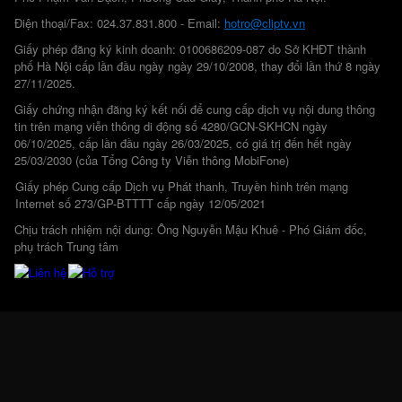
Điện thoại/Fax: 024.37.831.800 - Email:
hotro@cliptv.vn
Giấy phép đăng ký kinh doanh: 0100686209-087 do Sở KHĐT thành
phố Hà Nội cấp lần đầu ngày ngày 29/10/2008, thay đổi lần thứ 8 ngày
27/11/2025.
Giấy chứng nhận đăng ký kết nối để cung cấp dịch vụ nội dung thông
tin trên mạng viễn thông di động số 4280/GCN-SKHCN ngày
06/10/2025, cấp lần đầu ngày 26/03/2025, có giá trị đến hết ngày
25/03/2030 (của Tổng Công ty Viễn thông MobiFone)
Giấy phép Cung cấp Dịch vụ Phát thanh, Truyền hình trên mạng
Internet số 273/GP-BTTTT cấp ngày 12/05/2021
Chịu trách nhiệm nội dung: Ông Nguyễn Mậu Khuê - Phó Giám đốc,
phụ trách Trung tâm