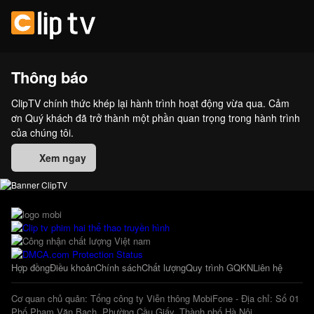
Thông báo
ClipTV chính thức khép lại hành trình hoạt động vừa qua. Cảm
ơn Quý khách đã trở thành một phần quan trọng trong hành trình
của chúng tôi.
Xem ngay
Hợp đồng
Điều khoản
Chính sách
Chất lượng
Quy trình GQKN
Liên hệ
Cơ quan chủ quản: Tổng công ty Viễn thông MobiFone - Địa chỉ: Số 01
Phố Phạm Văn Bạch, Phường Cầu Giấy, Thành phố Hà Nội.