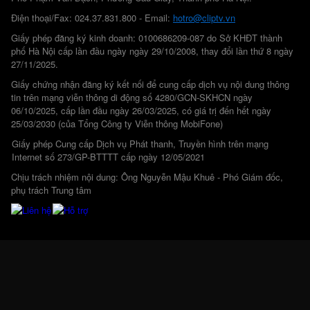
Điện thoại/Fax: 024.37.831.800 - Email:
hotro@cliptv.vn
Giấy phép đăng ký kinh doanh: 0100686209-087 do Sở KHĐT thành
phố Hà Nội cấp lần đầu ngày ngày 29/10/2008, thay đổi lần thứ 8 ngày
27/11/2025.
Giấy chứng nhận đăng ký kết nối để cung cấp dịch vụ nội dung thông
tin trên mạng viễn thông di động số 4280/GCN-SKHCN ngày
06/10/2025, cấp lần đầu ngày 26/03/2025, có giá trị đến hết ngày
25/03/2030 (của Tổng Công ty Viễn thông MobiFone)
Giấy phép Cung cấp Dịch vụ Phát thanh, Truyền hình trên mạng
Internet số 273/GP-BTTTT cấp ngày 12/05/2021
Chịu trách nhiệm nội dung: Ông Nguyễn Mậu Khuê - Phó Giám đốc,
phụ trách Trung tâm