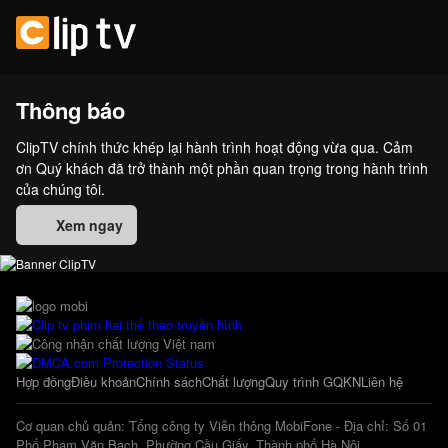
Thông báo
ClipTV chính thức khép lại hành trình hoạt động vừa qua. Cảm
ơn Quý khách đã trở thành một phần quan trọng trong hành trình
của chúng tôi.
Xem ngay
Hợp đồng
Điều khoản
Chính sách
Chất lượng
Quy trình GQKN
Liên hệ
Cơ quan chủ quản: Tổng công ty Viễn thông MobiFone - Địa chỉ: Số 01
Phố Phạm Văn Bạch, Phường Cầu Giấy, Thành phố Hà Nội.