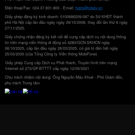
Điện thoại/Fax: 024.37.831.800 - Email:
hotro@cliptv.vn
Giấy phép đăng ký kinh doanh: 0100686209-087 do Sở KHĐT thành
phố Hà Nội cấp lần đầu ngày ngày 29/10/2008, thay đổi lần thứ 8 ngày
27/11/2025.
Giấy chứng nhận đăng ký kết nối để cung cấp dịch vụ nội dung thông
tin trên mạng viễn thông di động số 4280/GCN-SKHCN ngày
06/10/2025, cấp lần đầu ngày 26/03/2025, có giá trị đến hết ngày
25/03/2030 (của Tổng Công ty Viễn thông MobiFone)
Giấy phép Cung cấp Dịch vụ Phát thanh, Truyền hình trên mạng
Internet số 273/GP-BTTTT cấp ngày 12/05/2021
Chịu trách nhiệm nội dung: Ông Nguyễn Mậu Khuê - Phó Giám đốc,
phụ trách Trung tâm