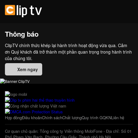
Thông báo
ClipTV chính thức khép lại hành trình hoạt động vừa qua. Cảm
ơn Quý khách đã trở thành một phần quan trọng trong hành trình
của chúng tôi.
Xem ngay
Hợp đồng
Điều khoản
Chính sách
Chất lượng
Quy trình GQKN
Liên hệ
Cơ quan chủ quản: Tổng công ty Viễn thông MobiFone - Địa chỉ: Số 01
Phố Phạm Văn Bạch, Phường Cầu Giấy, Thành phố Hà Nội.