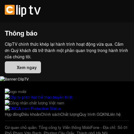
Thông báo
ClipTV chính thức khép lại hành trình hoạt động vừa qua. Cảm
ơn Quý khách đã trở thành một phần quan trọng trong hành trình
của chúng tôi.
Xem ngay
Hợp đồng
Điều khoản
Chính sách
Chất lượng
Quy trình GQKN
Liên hệ
Cơ quan chủ quản: Tổng công ty Viễn thông MobiFone - Địa chỉ: Số 01
Phố Phạm Văn Bạch, Phường Cầu Giấy, Thành phố Hà Nội.