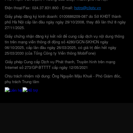
Điện thoại/Fax: 024.37.831.800 - Email:
hotro@cliptv.vn
Giấy phép đăng ký kinh doanh: 0100686209-087 do Sở KHĐT thành
phố Hà Nội cấp lần đầu ngày ngày 29/10/2008, thay đổi lần thứ 8 ngày
27/11/2025.
Giấy chứng nhận đăng ký kết nối để cung cấp dịch vụ nội dung thông
tin trên mạng viễn thông di động số 4280/GCN-SKHCN ngày
06/10/2025, cấp lần đầu ngày 26/03/2025, có giá trị đến hết ngày
25/03/2030 (của Tổng Công ty Viễn thông MobiFone)
Giấy phép Cung cấp Dịch vụ Phát thanh, Truyền hình trên mạng
Internet số 273/GP-BTTTT cấp ngày 12/05/2021
Chịu trách nhiệm nội dung: Ông Nguyễn Mậu Khuê - Phó Giám đốc,
phụ trách Trung tâm