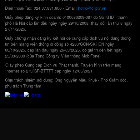
Điện thoại/Fax: 024.37.831.800 - Email:
hotro@cliptv.vn
Giấy phép đăng ký kinh doanh: 0100686209-087 do Sở KHĐT thành
phố Hà Nội cấp lần đầu ngày ngày 29/10/2008, thay đổi lần thứ 8 ngày
27/11/2025.
Giấy chứng nhận đăng ký kết nối để cung cấp dịch vụ nội dung thông
tin trên mạng viễn thông di động số 4280/GCN-SKHCN ngày
06/10/2025, cấp lần đầu ngày 26/03/2025, có giá trị đến hết ngày
25/03/2030 (của Tổng Công ty Viễn thông MobiFone)
Giấy phép Cung cấp Dịch vụ Phát thanh, Truyền hình trên mạng
Internet số 273/GP-BTTTT cấp ngày 12/05/2021
Chịu trách nhiệm nội dung: Ông Nguyễn Mậu Khuê - Phó Giám đốc,
phụ trách Trung tâm