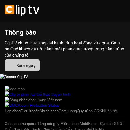
Thông báo
ClipTV chính thức khép lại hành trình hoạt động vừa qua. Cảm
ơn Quý khách đã trở thành một phần quan trọng trong hành trình
của chúng tôi.
Xem ngay
Hợp đồng
Điều khoản
Chính sách
Chất lượng
Quy trình GQKN
Liên hệ
Cơ quan chủ quản: Tổng công ty Viễn thông MobiFone - Địa chỉ: Số 01
Phố Phạm Văn Bạch, Phường Cầu Giấy, Thành phố Hà Nội.