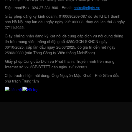
Điện thoại/Fax: 024.37.831.800 - Email:
hotro@cliptv.vn
Giấy phép đăng ký kinh doanh: 0100686209-087 do Sở KHĐT thành
phố Hà Nội cấp lần đầu ngày ngày 29/10/2008, thay đổi lần thứ 8 ngày
27/11/2025.
Giấy chứng nhận đăng ký kết nối để cung cấp dịch vụ nội dung thông
tin trên mạng viễn thông di động số 4280/GCN-SKHCN ngày
06/10/2025, cấp lần đầu ngày 26/03/2025, có giá trị đến hết ngày
25/03/2030 (của Tổng Công ty Viễn thông MobiFone)
Giấy phép Cung cấp Dịch vụ Phát thanh, Truyền hình trên mạng
Internet số 273/GP-BTTTT cấp ngày 12/05/2021
Chịu trách nhiệm nội dung: Ông Nguyễn Mậu Khuê - Phó Giám đốc,
phụ trách Trung tâm