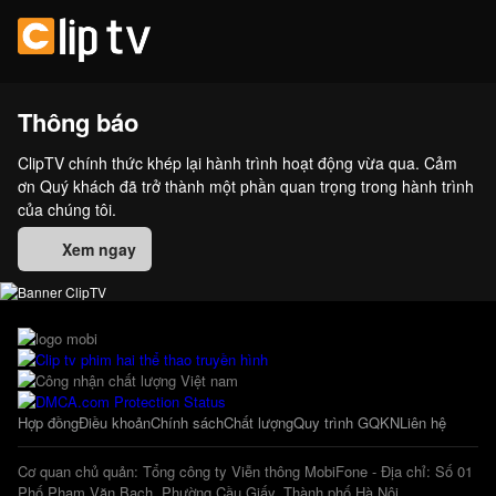
Thông báo
ClipTV chính thức khép lại hành trình hoạt động vừa qua. Cảm
ơn Quý khách đã trở thành một phần quan trọng trong hành trình
của chúng tôi.
Xem ngay
Hợp đồng
Điều khoản
Chính sách
Chất lượng
Quy trình GQKN
Liên hệ
Cơ quan chủ quản: Tổng công ty Viễn thông MobiFone - Địa chỉ: Số 01
Phố Phạm Văn Bạch, Phường Cầu Giấy, Thành phố Hà Nội.