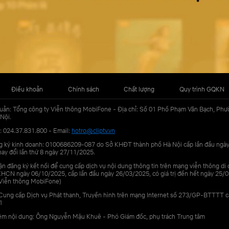
Điều khoản
Chính sách
Chất lượng
Quy trình GQKN
uản: Tổng công ty Viễn thông MobiFone - Địa chỉ: Số 01 Phố Phạm Văn Bạch, Phư
Nội.
: 024.37.831.800 - Email:
hotro@cliptv.vn
g ký kinh doanh: 0100686209-087 do Sở KHĐT thành phố Hà Nội cấp lần đầu ngà
ay đổi lần thứ 8 ngày 27/11/2025.
n đăng ký kết nối để cung cấp dịch vụ nội dung thông tin trên mạng viễn thông di
N ngày 06/10/2025, cấp lần đầu ngày 26/03/2025, có giá trị đến hết ngày 25/0
Viễn thông MobiFone)
Cung cấp Dịch vụ Phát thanh, Truyền hình trên mạng Internet số 273/GP-BTTTT 
1
iệm nội dung: Ông Nguyễn Mậu Khuê - Phó Giám đốc, phụ trách Trung tâm