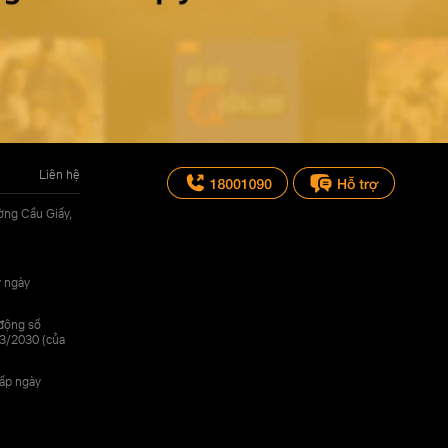
Liên hệ
ờng Cầu Giấy,
y ngày
 động số
3/2030 (của
cấp ngày