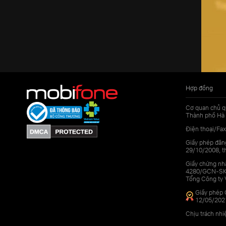
Hợp đồng
Cơ quan chủ q
Thành phố Hà 
Điện thoại/Fax
Giấy phép đăn
29/10/2008, th
Giấy chứng nhậ
4280/GCN-SKHC
Tổng Công ty 
Giấy phép 
12/05/202
Chịu trách nh