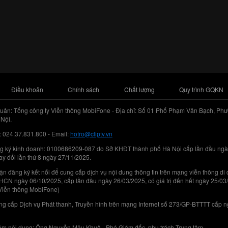
Điều khoản
Chính sách
Chất lượng
Quy trình GQKN
uản: Tổng công ty Viễn thông MobiFone - Địa chỉ: Số 01 Phố Phạm Văn Bạch, Phư
Nội.
: 024.37.831.800 - Email:
hotro@cliptv.vn
g ký kinh doanh: 0100686209-087 do Sở KHĐT thành phố Hà Nội cấp lần đầu ngà
ay đổi lần thứ 8 ngày 27/11/2025.
n đăng ký kết nối để cung cấp dịch vụ nội dung thông tin trên mạng viễn thông di
N ngày 06/10/2025, cấp lần đầu ngày 26/03/2025, có giá trị đến hết ngày 25/03
Viễn thông MobiFone)
g cấp Dịch vụ Phát thanh, Truyền hình trên mạng Internet số 273/GP-BTTTT cấp 
iệm nội dung: Ông Nguyễn Mậu Khuê - Phó Giám đốc, phụ trách Trung tâm