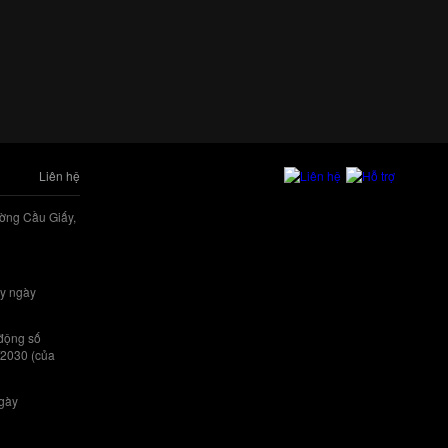
Liên hệ
ờng Cầu Giấy,
y ngày
 động số
/2030 (của
ngày