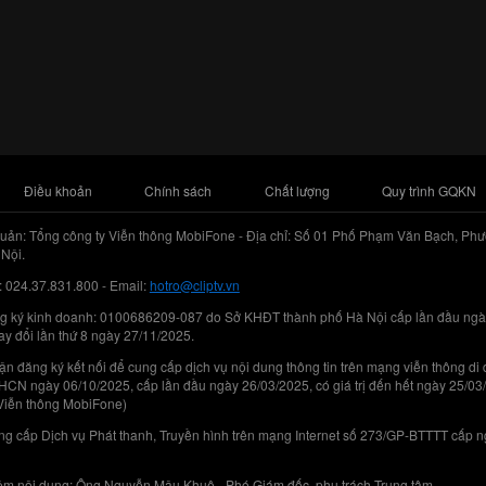
Điều khoản
Chính sách
Chất lượng
Quy trình GQKN
uản: Tổng công ty Viễn thông MobiFone - Địa chỉ: Số 01 Phố Phạm Văn Bạch, Phư
Nội.
: 024.37.831.800 - Email:
hotro@cliptv.vn
g ký kinh doanh: 0100686209-087 do Sở KHĐT thành phố Hà Nội cấp lần đầu ngà
ay đổi lần thứ 8 ngày 27/11/2025.
n đăng ký kết nối để cung cấp dịch vụ nội dung thông tin trên mạng viễn thông di
N ngày 06/10/2025, cấp lần đầu ngày 26/03/2025, có giá trị đến hết ngày 25/03
Viễn thông MobiFone)
g cấp Dịch vụ Phát thanh, Truyền hình trên mạng Internet số 273/GP-BTTTT cấp 
iệm nội dung: Ông Nguyễn Mậu Khuê - Phó Giám đốc, phụ trách Trung tâm