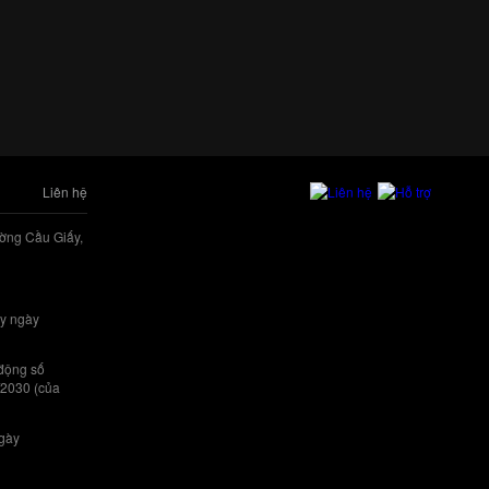
Liên hệ
ờng Cầu Giấy,
y ngày
 động số
/2030 (của
ngày