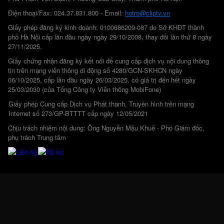
Điện thoại/Fax: 024.37.831.800 - Email:
hotro@cliptv.vn
Giấy phép đăng ký kinh doanh: 0100686209-087 do Sở KHĐT thành
phố Hà Nội cấp lần đầu ngày ngày 29/10/2008, thay đổi lần thứ 8 ngày
27/11/2025.
Giấy chứng nhận đăng ký kết nối để cung cấp dịch vụ nội dung thông
tin trên mạng viễn thông di động số 4280/GCN-SKHCN ngày
06/10/2025, cấp lần đầu ngày 26/03/2025, có giá trị đến hết ngày
25/03/2030 (của Tổng Công ty Viễn thông MobiFone)
Giấy phép Cung cấp Dịch vụ Phát thanh, Truyền hình trên mạng
Internet số 273/GP-BTTTT cấp ngày 12/05/2021
Chịu trách nhiệm nội dung: Ông Nguyễn Mậu Khuê - Phó Giám đốc,
phụ trách Trung tâm