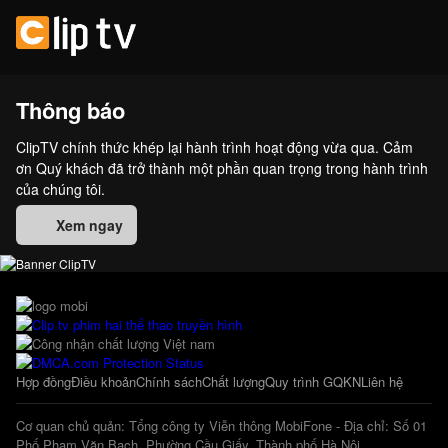
Thông báo
ClipTV chính thức khép lại hành trình hoạt động vừa qua. Cảm
ơn Quý khách đã trở thành một phần quan trọng trong hành trình
của chúng tôi.
Xem ngay
Hợp đồng
Điều khoản
Chính sách
Chất lượng
Quy trình GQKN
Liên hệ
Cơ quan chủ quản: Tổng công ty Viễn thông MobiFone - Địa chỉ: Số 01
Phố Phạm Văn Bạch, Phường Cầu Giấy, Thành phố Hà Nội.