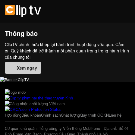
Thông báo
ClipTV chính thức khép lại hành trình hoạt động vừa qua. Cảm
ơn Quý khách đã trở thành một phần quan trọng trong hành trình
của chúng tôi.
Xem ngay
Hợp đồng
Điều khoản
Chính sách
Chất lượng
Quy trình GQKN
Liên hệ
Cơ quan chủ quản: Tổng công ty Viễn thông MobiFone - Địa chỉ: Số 01
Phố Phạm Văn Bạch, Phường Cầu Giấy, Thành phố Hà Nội.