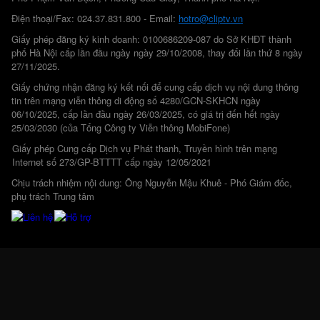
Điện thoại/Fax: 024.37.831.800 - Email:
hotro@cliptv.vn
Giấy phép đăng ký kinh doanh: 0100686209-087 do Sở KHĐT thành
phố Hà Nội cấp lần đầu ngày ngày 29/10/2008, thay đổi lần thứ 8 ngày
27/11/2025.
Giấy chứng nhận đăng ký kết nối để cung cấp dịch vụ nội dung thông
tin trên mạng viễn thông di động số 4280/GCN-SKHCN ngày
06/10/2025, cấp lần đầu ngày 26/03/2025, có giá trị đến hết ngày
25/03/2030 (của Tổng Công ty Viễn thông MobiFone)
Giấy phép Cung cấp Dịch vụ Phát thanh, Truyền hình trên mạng
Internet số 273/GP-BTTTT cấp ngày 12/05/2021
Chịu trách nhiệm nội dung: Ông Nguyễn Mậu Khuê - Phó Giám đốc,
phụ trách Trung tâm