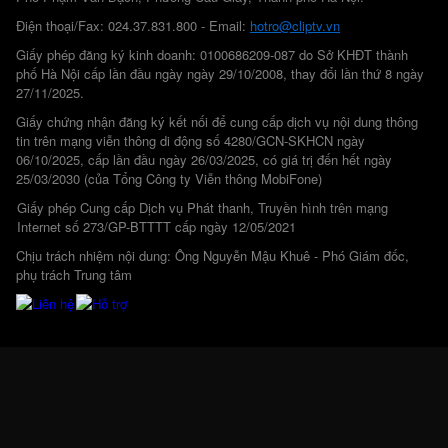
Điện thoại/Fax: 024.37.831.800 - Email:
hotro@cliptv.vn
Giấy phép đăng ký kinh doanh: 0100686209-087 do Sở KHĐT thành
phố Hà Nội cấp lần đầu ngày ngày 29/10/2008, thay đổi lần thứ 8 ngày
27/11/2025.
Giấy chứng nhận đăng ký kết nối để cung cấp dịch vụ nội dung thông
tin trên mạng viễn thông di động số 4280/GCN-SKHCN ngày
06/10/2025, cấp lần đầu ngày 26/03/2025, có giá trị đến hết ngày
25/03/2030 (của Tổng Công ty Viễn thông MobiFone)
Giấy phép Cung cấp Dịch vụ Phát thanh, Truyền hình trên mạng
Internet số 273/GP-BTTTT cấp ngày 12/05/2021
Chịu trách nhiệm nội dung: Ông Nguyễn Mậu Khuê - Phó Giám đốc,
phụ trách Trung tâm