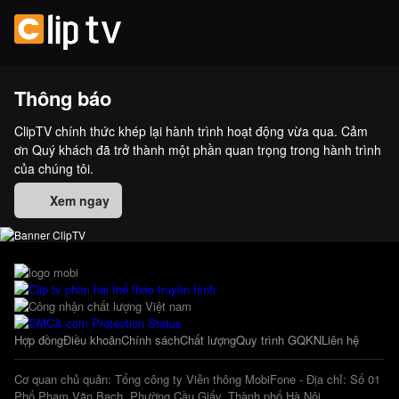
Thông báo
ClipTV chính thức khép lại hành trình hoạt động vừa qua. Cảm
ơn Quý khách đã trở thành một phần quan trọng trong hành trình
của chúng tôi.
Xem ngay
Hợp đồng
Điều khoản
Chính sách
Chất lượng
Quy trình GQKN
Liên hệ
Cơ quan chủ quản: Tổng công ty Viễn thông MobiFone - Địa chỉ: Số 01
Phố Phạm Văn Bạch, Phường Cầu Giấy, Thành phố Hà Nội.