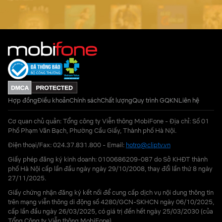
Hợp đồng
Điều khoản
Chính sách
Chất lượng
Quy trình GQKN
Liên hệ
Cơ quan chủ quản: Tổng công ty Viễn thông MobiFone - Địa chỉ: Số 01
Phố Phạm Văn Bạch, Phường Cầu Giấy, Thành phố Hà Nội.
Điện thoại/Fax: 024.37.831.800 - Email:
hotro@cliptv.vn
Giấy phép đăng ký kinh doanh: 0100686209-087 do Sở KHĐT thành
phố Hà Nội cấp lần đầu ngày ngày 29/10/2008, thay đổi lần thứ 8 ngày
27/11/2025.
Giấy chứng nhận đăng ký kết nối để cung cấp dịch vụ nội dung thông tin
trên mạng viễn thông di động số 4280/GCN-SKHCN ngày 06/10/2025,
cấp lần đầu ngày 26/03/2025, có giá trị đến hết ngày 25/03/2030 (của
Tổng Công ty Viễn thông MobiFone)