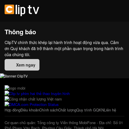
Thông báo
ClipTV chính thức khép lại hành trình hoạt động vừa qua. Cảm
ơn Quý khách đã trở thành một phần quan trọng trong hành trình
của chúng tôi.
Xem ngay
Hợp đồng
Điều khoản
Chính sách
Chất lượng
Quy trình GQKN
Liên hệ
Cơ quan chủ quản: Tổng công ty Viễn thông MobiFone - Địa chỉ: Số 01
Phố Phạm Văn Bạch, Phường Cầu Giấy, Thành phố Hà Nội.