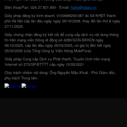
Điện thoại/Fax: 024.37.831.800 - Email:
hotro@cliptv.vn
Giấy phép đăng ký kinh doanh: 0100686209-087 do Sở KHĐT thành
phố Hà Nội cấp lần đầu ngày ngày 29/10/2008, thay đổi lần thứ 8 ngày
27/11/2025.
Giấy chứng nhận đăng ký kết nối để cung cấp dịch vụ nội dung thông
tin trên mạng viễn thông di động số 4280/GCN-SKHCN ngày
06/10/2025, cấp lần đầu ngày 26/03/2025, có giá trị đến hết ngày
25/03/2030 (của Tổng Công ty Viễn thông MobiFone)
Giấy phép Cung cấp Dịch vụ Phát thanh, Truyền hình trên mạng
Internet số 273/GP-BTTTT cấp ngày 12/05/2021
Chịu trách nhiệm nội dung: Ông Nguyễn Mậu Khuê - Phó Giám đốc,
phụ trách Trung tâm