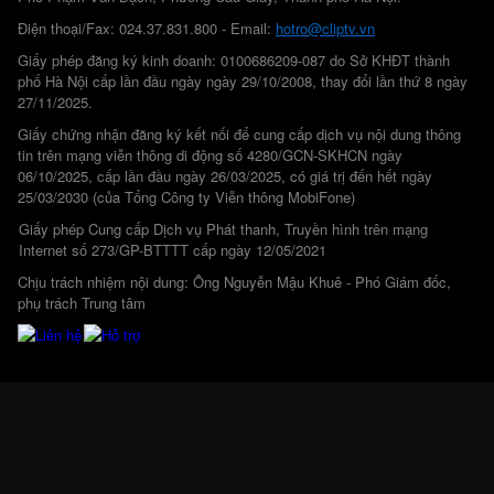
Điện thoại/Fax: 024.37.831.800 - Email:
hotro@cliptv.vn
Giấy phép đăng ký kinh doanh: 0100686209-087 do Sở KHĐT thành
phố Hà Nội cấp lần đầu ngày ngày 29/10/2008, thay đổi lần thứ 8 ngày
27/11/2025.
Giấy chứng nhận đăng ký kết nối để cung cấp dịch vụ nội dung thông
tin trên mạng viễn thông di động số 4280/GCN-SKHCN ngày
06/10/2025, cấp lần đầu ngày 26/03/2025, có giá trị đến hết ngày
25/03/2030 (của Tổng Công ty Viễn thông MobiFone)
Giấy phép Cung cấp Dịch vụ Phát thanh, Truyền hình trên mạng
Internet số 273/GP-BTTTT cấp ngày 12/05/2021
Chịu trách nhiệm nội dung: Ông Nguyễn Mậu Khuê - Phó Giám đốc,
phụ trách Trung tâm