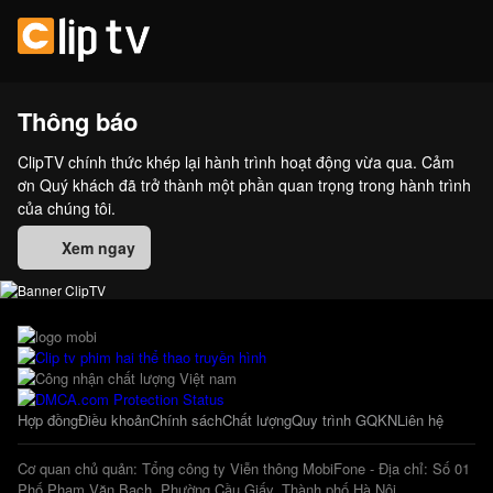
Thông báo
ClipTV chính thức khép lại hành trình hoạt động vừa qua. Cảm
ơn Quý khách đã trở thành một phần quan trọng trong hành trình
của chúng tôi.
Xem ngay
Hợp đồng
Điều khoản
Chính sách
Chất lượng
Quy trình GQKN
Liên hệ
Cơ quan chủ quản: Tổng công ty Viễn thông MobiFone - Địa chỉ: Số 01
Phố Phạm Văn Bạch, Phường Cầu Giấy, Thành phố Hà Nội.