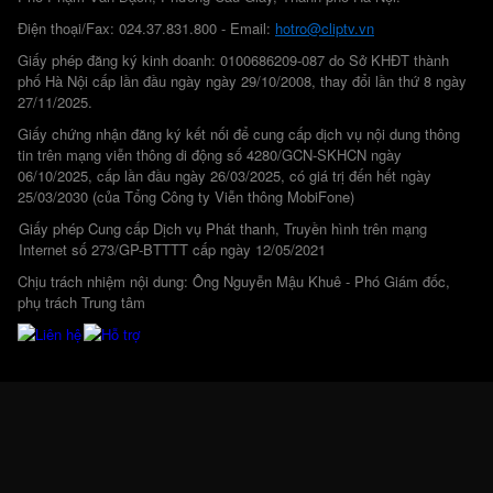
Điện thoại/Fax: 024.37.831.800 - Email:
hotro@cliptv.vn
Giấy phép đăng ký kinh doanh: 0100686209-087 do Sở KHĐT thành
phố Hà Nội cấp lần đầu ngày ngày 29/10/2008, thay đổi lần thứ 8 ngày
27/11/2025.
Giấy chứng nhận đăng ký kết nối để cung cấp dịch vụ nội dung thông
tin trên mạng viễn thông di động số 4280/GCN-SKHCN ngày
06/10/2025, cấp lần đầu ngày 26/03/2025, có giá trị đến hết ngày
25/03/2030 (của Tổng Công ty Viễn thông MobiFone)
Giấy phép Cung cấp Dịch vụ Phát thanh, Truyền hình trên mạng
Internet số 273/GP-BTTTT cấp ngày 12/05/2021
Chịu trách nhiệm nội dung: Ông Nguyễn Mậu Khuê - Phó Giám đốc,
phụ trách Trung tâm