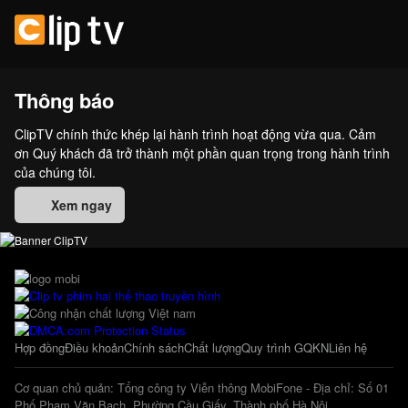
Thông báo
ClipTV chính thức khép lại hành trình hoạt động vừa qua. Cảm
ơn Quý khách đã trở thành một phần quan trọng trong hành trình
của chúng tôi.
Xem ngay
Hợp đồng
Điều khoản
Chính sách
Chất lượng
Quy trình GQKN
Liên hệ
Cơ quan chủ quản: Tổng công ty Viễn thông MobiFone - Địa chỉ: Số 01
Phố Phạm Văn Bạch, Phường Cầu Giấy, Thành phố Hà Nội.