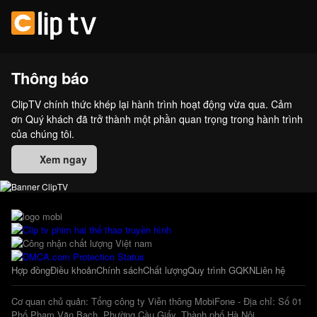
Thông báo
ClipTV chính thức khép lại hành trình hoạt động vừa qua. Cảm
ơn Quý khách đã trở thành một phần quan trọng trong hành trình
của chúng tôi.
Xem ngay
Hợp đồng
Điều khoản
Chính sách
Chất lượng
Quy trình GQKN
Liên hệ
Cơ quan chủ quản: Tổng công ty Viễn thông MobiFone - Địa chỉ: Số 01
Phố Phạm Văn Bạch, Phường Cầu Giấy, Thành phố Hà Nội.