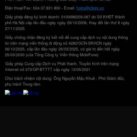
Điện thoại/Fax: 024.37.831.800 - Email:
hotro@cliptv.vn
Giấy phép đăng ký kinh doanh: 0100686209-087 do Sở KHĐT thành
phố Hà Nội cấp lần đầu ngày ngày 29/10/2008, thay đổi lần thứ 8 ngày
27/11/2025.
Giấy chứng nhận đăng ký kết nối để cung cấp dịch vụ nội dung thông
tin trên mạng viễn thông di động số 4280/GCN-SKHCN ngày
06/10/2025, cấp lần đầu ngày 26/03/2025, có giá trị đến hết ngày
25/03/2030 (của Tổng Công ty Viễn thông MobiFone)
Giấy phép Cung cấp Dịch vụ Phát thanh, Truyền hình trên mạng
Internet số 273/GP-BTTTT cấp ngày 12/05/2021
Chịu trách nhiệm nội dung: Ông Nguyễn Mậu Khuê - Phó Giám đốc,
phụ trách Trung tâm